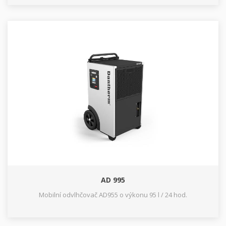
AD 995
Mobilní odvlhčovač AD955 o výkonu 95 l / 24 hod.