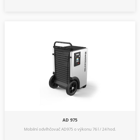
AD 975
Mobilní odvlhčovač AD975 o výkonu 76 l / 24 hod.