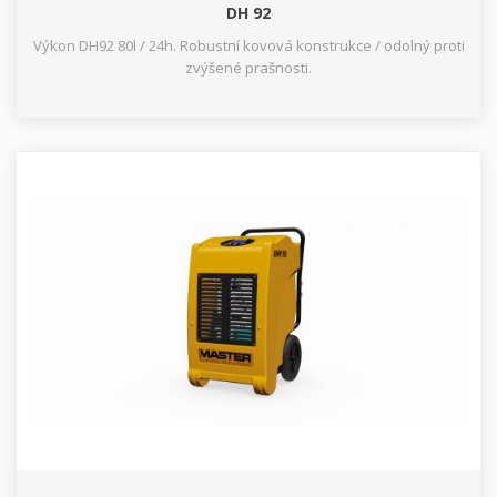
DH 92
Výkon DH92 80l / 24h. Robustní kovová konstrukce / odolný proti
zvýšené prašnosti.