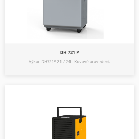
DH 721 P
Výkon DH721P 21l / 24h. Kovové provedení.