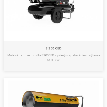
B 300 CED
Mobilní naftové topidlo B300CED s přímým spalováním o výkonu
až 88 kW.