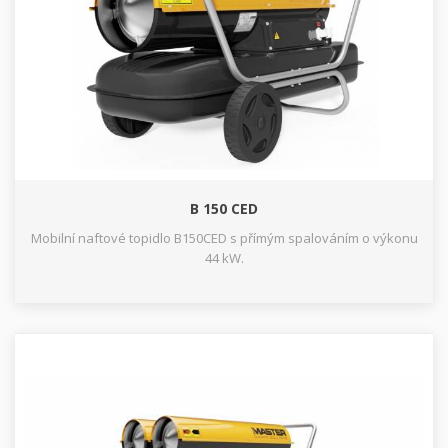
B 150 CED
Mobilní naftové topidlo B150CED s přímým spalováním o výkonu
44 kW.