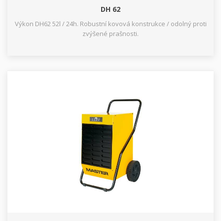
DH 62
Výkon DH62 52l / 24h. Robustní kovová konstrukce / odolný proti
zvýšené prašnosti.