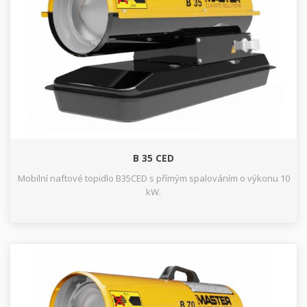
B 35 CED
Mobilní naftové topidlo B35CED s přímým spalováním o výkonu 10
kW.