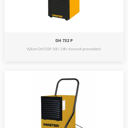
DH 732 P
Výkon DH732P 30l / 24h. Kovové provedení.