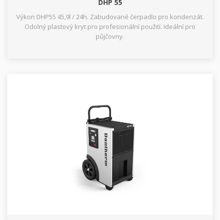
DHP 55
Výkon DHP55 45,9l / 24h. Zabudované čerpadlo pro kondenzát.
Odolný plastový kryt pro profesionální použití. Ideální pro
půjčovny.