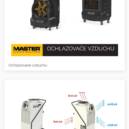
Ochlazovače vzduchu