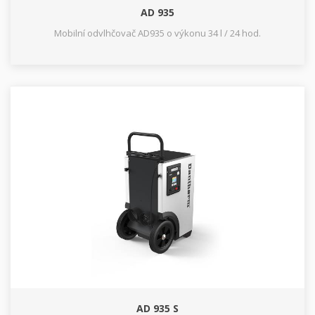
AD 935
Mobilní odvlhčovač AD935 o výkonu 34 l / 24 hod.
AD 935 S