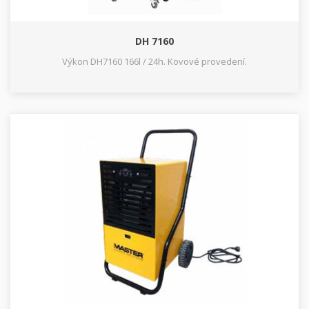
DH 7160
Výkon DH7160 166l / 24h. Kovové provedení.