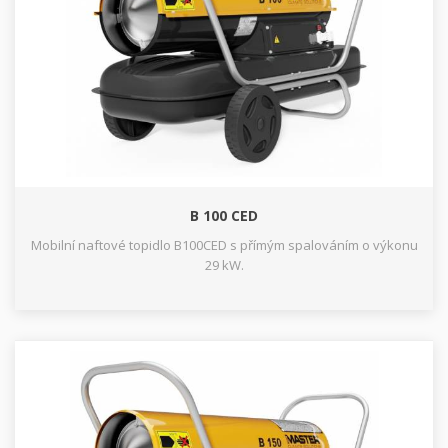
B 100 CED
Mobilní naftové topidlo B100CED s přímým spalováním o výkonu
29 kW.