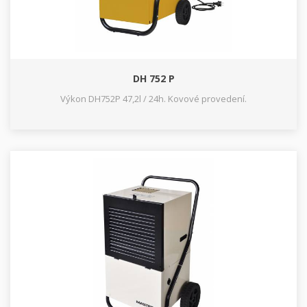
DH 752 P
Výkon DH752P 47,2l / 24h. Kovové provedení.