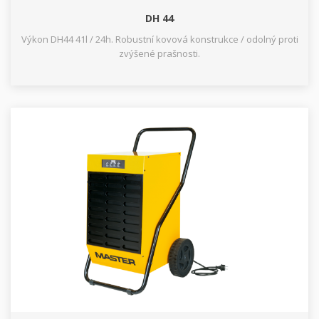
DH 44
Výkon DH44 41l / 24h. Robustní kovová konstrukce / odolný proti
zvýšené prašnosti.