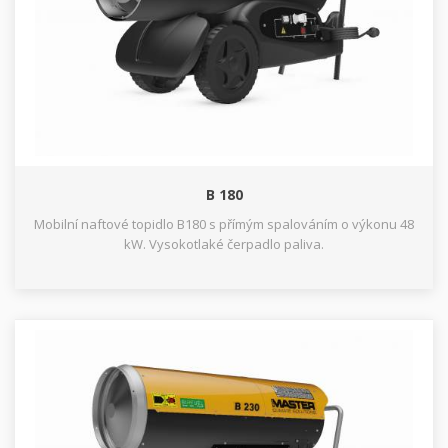
B 180
Mobilní naftové topidlo B180 s přímým spalováním o výkonu 48
kW. Vysokotlaké čerpadlo paliva.