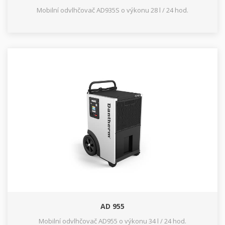
Mobilní odvlhčovač AD935S o výkonu 28 l / 24 hod.
AD 955
Mobilní odvlhčovač AD955 o výkonu 34 l / 24 hod.