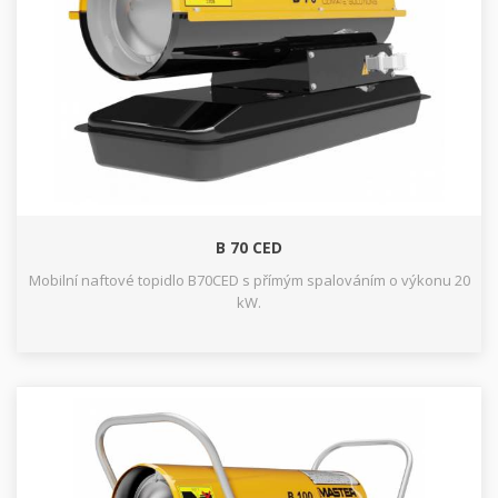
B 70 CED
Mobilní naftové topidlo B70CED s přímým spalováním o výkonu 20
kW.