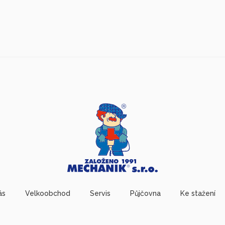
ás
Velkoobchod
Servis
Půjčovna
Ke stažení