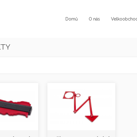
Domů
O nás
Velkoobcho
KTY