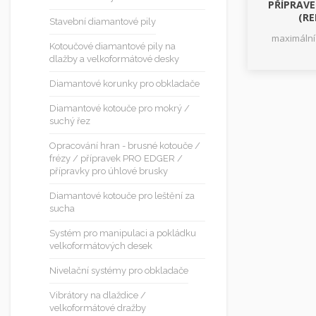
PŘÍPRAVE
(RE
Stavební diamantové pily
maximální
Kotoučové diamantové pily na
dlažby a velkoformátové desky
Diamantové korunky pro obkladače
Diamantové kotouče pro mokrý /
suchý řez
Opracování hran - brusné kotouče /
frézy / přípravek PRO EDGER /
přípravky pro úhlové brusky
Diamantové kotouče pro leštění za
sucha
Systém pro manipulaci a pokládku
velkoformátových desek
Nivelační systémy pro obkladače
Vibrátory na dlaždice /
velkoformátové dražby