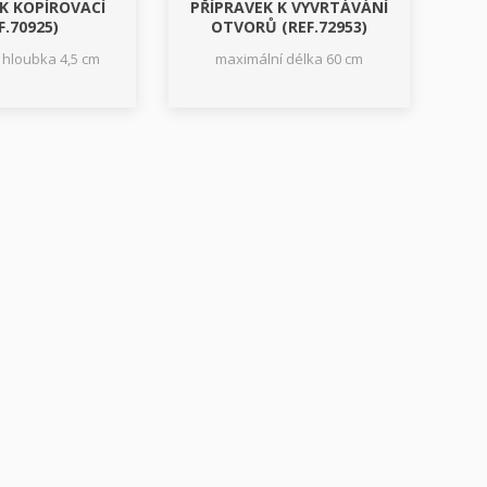
K KOPÍROVACÍ
PŘÍPRAVEK K VYVRTÁVÁNÍ
F.70925)
OTVORŮ (REF.72953)
 hloubka 4,5 cm
maximální délka 60 cm