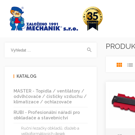
PRODU
KATALOG
MASTER - Topidla / ventilátory /
odvlhčovače / čističky vzduchu /
klimatizace / ochlazovače
RUBI - Profesionální nářadí pro
obkladače a stavebnictví
Ruční řezačky obkladů, dlažeb a
velkoformátových desek