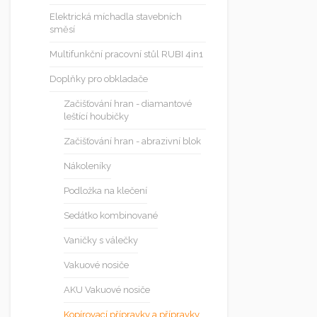
Elektrická míchadla stavebních
směsí
Multifunkční pracovní stůl RUBI 4in1
Doplňky pro obkladače
Začišťování hran - diamantové
leštící houbičky
Začišťování hran - abrazivní blok
Nákoleníky
Podložka na klečení
Sedátko kombinované
Vaničky s válečky
Vakuové nosiče
AKU Vakuové nosiče
Kopírovací přípravky a přípravky