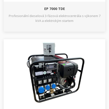
EP 7000 TDE
Profesionální dieselová 3-fázová elektrocentrála s výkonem 7
kVA a elektrickým startem