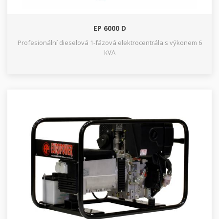
EP 6000 D
Profesionální dieselová 1-fázová elektrocentrála s výkonem 6
kVA