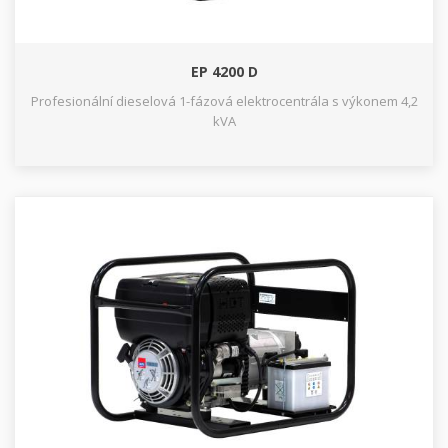
EP 4200 D
Profesionální dieselová 1-fázová elektrocentrála s výkonem 4,2
kVA