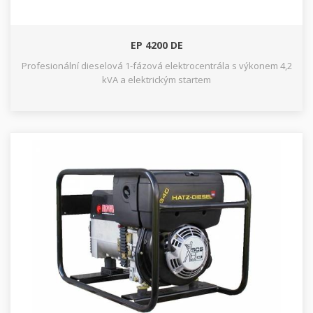
EP 4200 DE
Profesionální dieselová 1-fázová elektrocentrála s výkonem 4,2
kVA a elektrickým startem