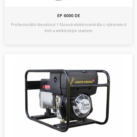
EP 6000 DE
Profesionální dieselová 1-fázová elektrocentrála s výkonem 6
kVA a elektrickým startem