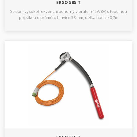
ERGO 585 T
Stropní vysokofrekvenční ponorný vibrátor (42V/8A) s tepelnou
pojistkou o průměru hlavice 58 mm, délka hadice 0,7m