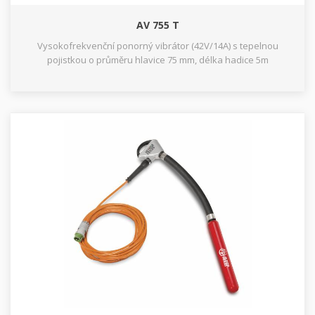
AV 755 T
Vysokofrekvenční ponorný vibrátor (42V/14A) s tepelnou
pojistkou o průměru hlavice 75 mm, délka hadice 5m