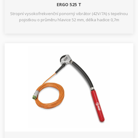
ERGO 525 T
Stropní vysokofrekvenční ponorný vibrátor (42V/7A) s tepelnou
pojistkou o průměru hlavice 52 mm, délka hadice 0,7m