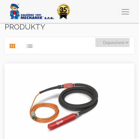
PRODUKTY