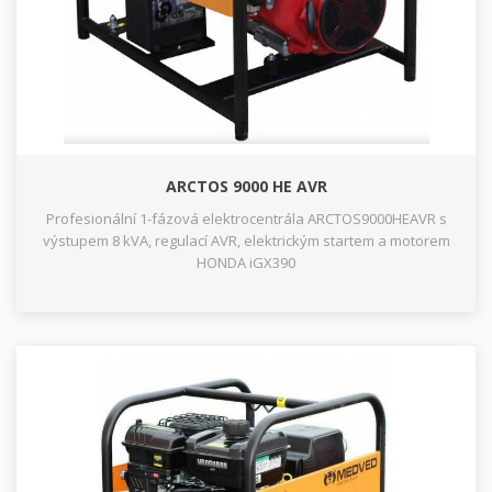
ARCTOS 9000 HE AVR
Profesionální 1-fázová elektrocentrála ARCTOS9000HEAVR s
výstupem 8 kVA, regulací AVR, elektrickým startem a motorem
HONDA iGX390