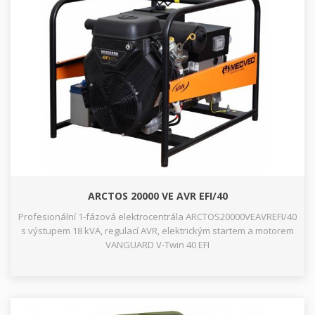
ARCTOS 20000 VE AVR EFI/40
Profesionální 1-fázová elektrocentrála ARCTOS20000VEAVREFI/40
s výstupem 18 kVA, regulací AVR, elektrickým startem a motorem
VANGUARD V-Twin 40 EFI