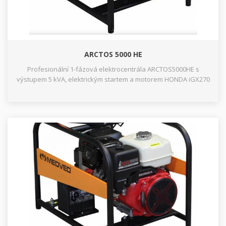
ARCTOS 5000 HE
Profesionální 1-fázová elektrocentrála ARCTOS5000HE s
výstupem 5 kVA, elektrickým startem a motorem HONDA iGX270