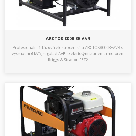
ARCTOS 8000 BE AVR
Profesionální 1-fázová elektrocentrála ARCTOS8000BEAVR s
výstupem 6 kVA, regulací AVR, elektrickým startem a motorem
Briggs & Stratton 25T2