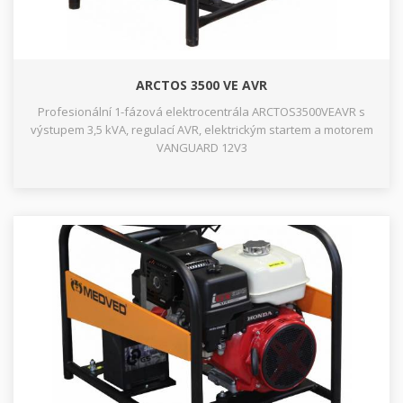
ARCTOS 3500 VE AVR
Profesionální 1-fázová elektrocentrála ARCTOS3500VEAVR s
výstupem 3,5 kVA, regulací AVR, elektrickým startem a motorem
VANGUARD 12V3