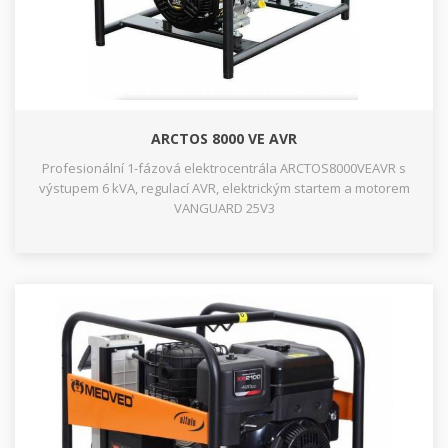
ARCTOS 8000 VE AVR
Profesionální 1-fázová elektrocentrála ARCTOS8000VEAVR s
výstupem 6 kVA, regulací AVR, elektrickým startem a motorem
VANGUARD 25V3