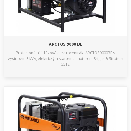
ARCTOS 9000 BE
Profesionální 1-fázová elektrocentrála ARCTOS9000BE s
výstupem 8 kVA, elektrickým startem a motorem Briggs & Stratton
25T2