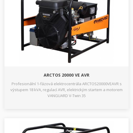
ARCTOS 20000 VE AVR
Profesionální 1-fázová elektrocentrála ARCTOS20000VEAVR s
výstupem 18 kVA, regulací AVR, elektrickým startem a motorem
VANGUARD V-Twin 35