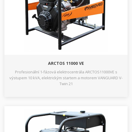
ARCTOS 11000 VE
Profesionální 1-fázová elektrocentrála ARCTOS11000VE s
výstupem 10 kVA, elektrickým startem a motorem VANGUARD V-
Twin 21