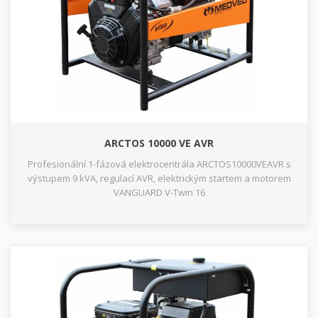
ARCTOS 10000 VE AVR
Profesionální 1-fázová elektrocentrála ARCTOS10000VEAVR s
výstupem 9 kVA, regulací AVR, elektrickým startem a motorem
VANGUARD V-Twin 16