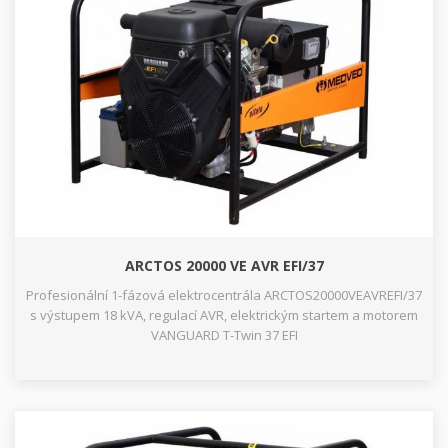
ARCTOS 20000 VE AVR EFI/37
Profesionální 1-fázová elektrocentrála ARCTOS20000VEAVREFI/37
s výstupem 18 kVA, regulací AVR, elektrickým startem a motorem
VANGUARD T-Twin 37 EFI