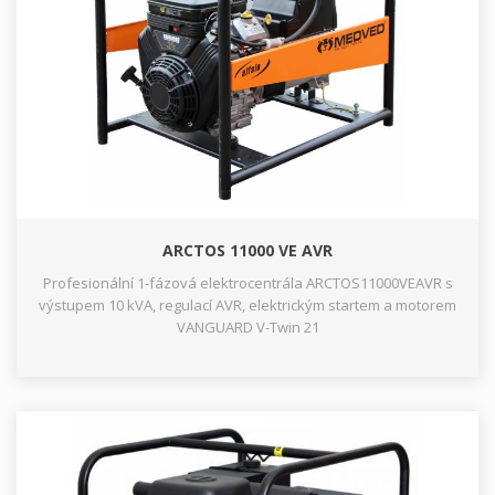
ARCTOS 11000 VE AVR
Profesionální 1-fázová elektrocentrála ARCTOS11000VEAVR s
výstupem 10 kVA, regulací AVR, elektrickým startem a motorem
VANGUARD V-Twin 21