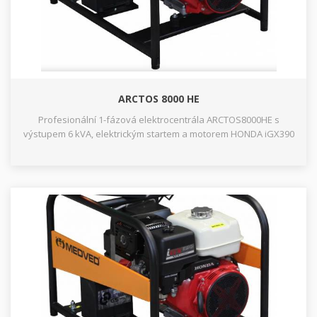
ARCTOS 8000 HE
Profesionální 1-fázová elektrocentrála ARCTOS8000HE s
výstupem 6 kVA, elektrickým startem a motorem HONDA iGX390