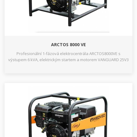
ARCTOS 8000 VE
Profesionální 1-fázová elektrocentrála ARCTOS8000VE s
výstupem 6 kVA, elektrickým startem a motorem VANGUARD 25V3