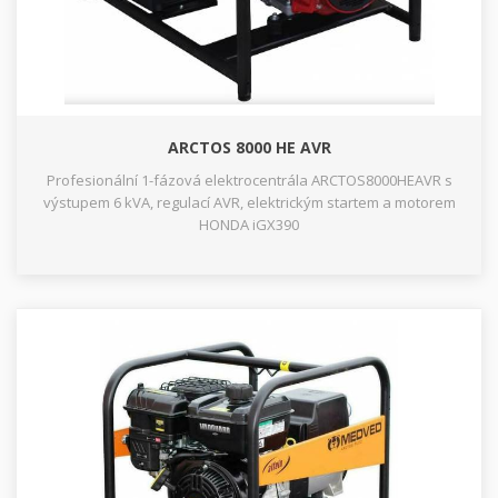
ARCTOS 8000 HE AVR
Profesionální 1-fázová elektrocentrála ARCTOS8000HEAVR s
výstupem 6 kVA, regulací AVR, elektrickým startem a motorem
HONDA iGX390