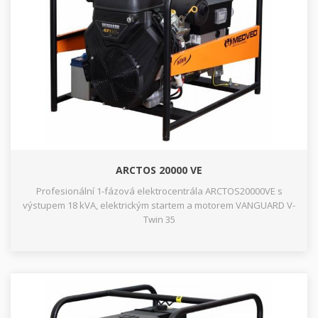
ARCTOS 20000 VE
Profesionální 1-fázová elektrocentrála ARCTOS20000VE s
výstupem 18 kVA, elektrickým startem a motorem VANGUARD V-
Twin 35