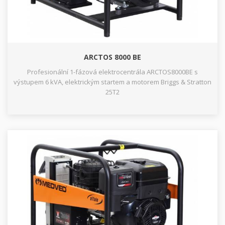
ARCTOS 8000 BE
Profesionální 1-fázová elektrocentrála ARCTOS8000BE s
výstupem 6 kVA, elektrickým startem a motorem Briggs & Stratton
25T2