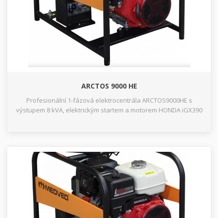
ARCTOS 9000 HE
Profesionální 1-fázová elektrocentrála ARCTOS9000HE s
výstupem 8 kVA, elektrickým startem a motorem HONDA iGX390