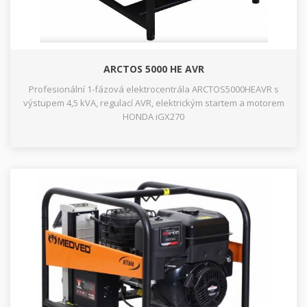
ARCTOS 5000 HE AVR
Profesionální 1-fázová elektrocentrála ARCTOS5000HEAVR s
výstupem 4,5 kVA, regulací AVR, elektrickým startem a motorem
HONDA iGX270