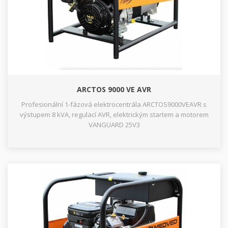
ARCTOS 9000 VE AVR
Profesionální 1-fázová elektrocentrála ARCTOS9000VEAVR s
výstupem 8 kVA, regulací AVR, elektrickým startem a motorem
VANGUARD 25V3