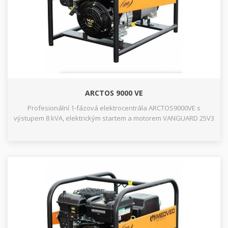
ARCTOS 9000 VE
Profesionální 1-fázová elektrocentrála ARCTOS9000VE s
výstupem 8 kVA, elektrickým startem a motorem VANGUARD 25V3