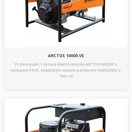
ARCTOS 10000 VE
Profesionální 1-fázová elektrocentrála ARCTOS10000VE s
výstupem 9 kVA, elektrickým startem a motorem VANGUARD V-
Twin 16