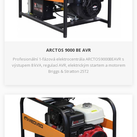
ARCTOS 9000 BE AVR
Profesionální 1-fázová elektrocentrála ARCTOS9000BEAVR s
výstupem 8 kVA, regulací AVR, elektrickým startem a motorem
Briggs & Stratton 25T2