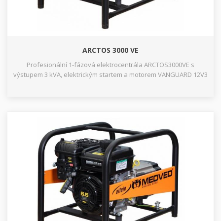
ARCTOS 3000 VE
Profesionální 1-fázová elektrocentrála ARCTOS3000VE s
výstupem 3 kVA, elektrickým startem a motorem VANGUARD 12V3