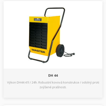
DH 44
Výkon DH44 41l / 24h. Robustní kovová konstrukce / odolný proti
zvýšené prašnosti.