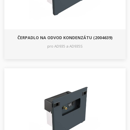
ČERPADLO NA ODVOD KONDENZÁTU (2004639)
pro AD935 a AD935S