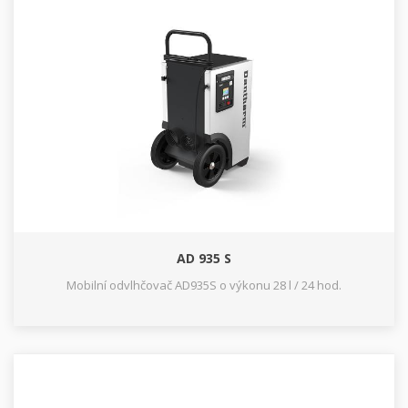
AD 935 S
Mobilní odvlhčovač AD935S o výkonu 28 l / 24 hod.