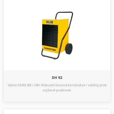
DH 92
Výkon DH92 80l / 24h. Robustní kovová konstrukce / odolný proti
zvýšené prašnosti.