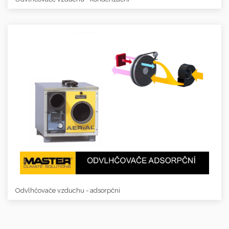
Odvlhčovače vzduchu - adsorpční