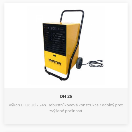
DH 26
Výkon DH26 28l / 24h. Robustní kovová konstrukce / odolný proti
zvýšené prašnosti.