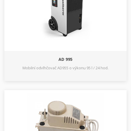
AD 995
Mobilní odvlhčovač AD955 o výkonu 95 l / 24 hod.