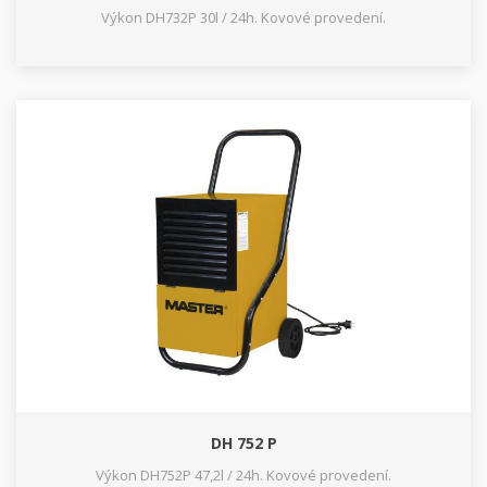
Výkon DH732P 30l / 24h. Kovové provedení.
DH 752 P
Výkon DH752P 47,2l / 24h. Kovové provedení.