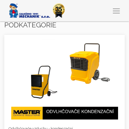
PODKATEGORIE
Odvlhčovače vzduchu - kondenzační