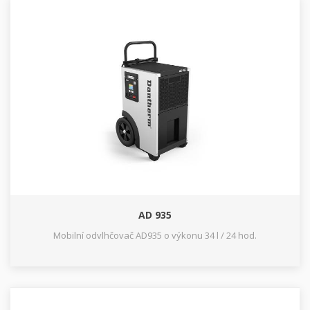
AD 935
Mobilní odvlhčovač AD935 o výkonu 34 l / 24 hod.