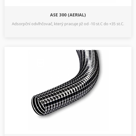
ASE 300 (AERIAL)
Adsorpční odvlhčovač, který pracuje již od -10 st.C do +35 st.C.