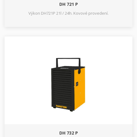
DH 721 P
Výkon DH721P 21l / 24h. Kovové provedení.
DH 732 P