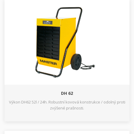
DH 62
Výkon DH62 52l / 24h. Robustní kovová konstrukce / odolný proti
zvýšené prašnosti.