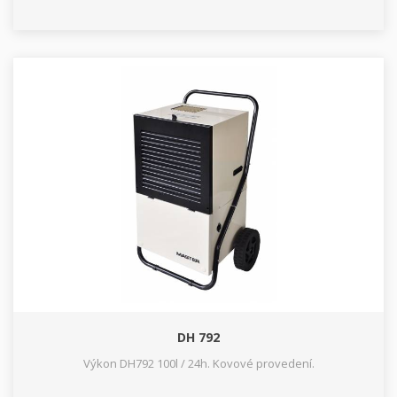
DH 792
Výkon DH792 100l / 24h. Kovové provedení.