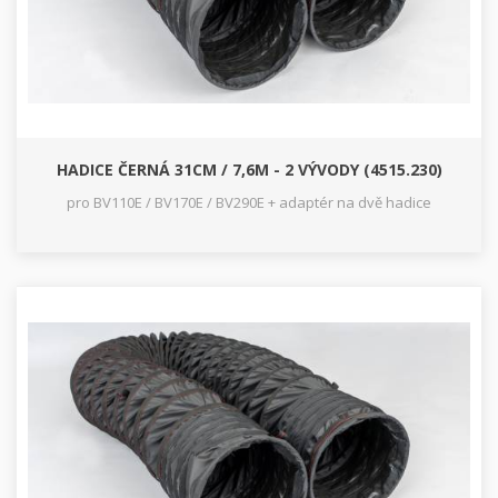
HADICE ČERNÁ 31CM / 7,6M - 2 VÝVODY (4515.230)
pro BV110E / BV170E / BV290E + adaptér na dvě hadice