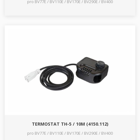
pro BV77E / BV110E / BV170E / BV290E / BV400
TERMOSTAT TH-5 / 10M (4150.112)
pro BV77E / BV110E / BV170E / BV290E / BV400