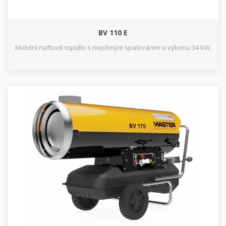
BV 110 E
Mobilní naftové topidlo s nepřímým spalováním o výkonu 34 kW.