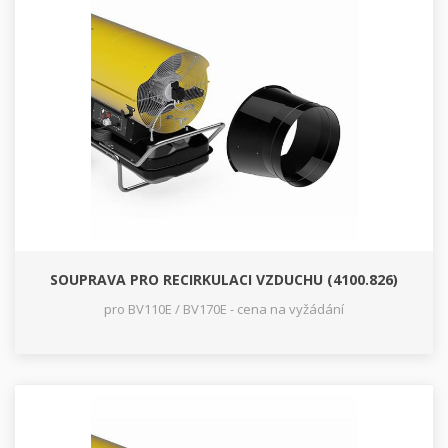
SOUPRAVA PRO RECIRKULACI VZDUCHU (4100.826)
pro BV110E / BV170E - cena na vyžádání