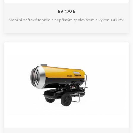
BV 170 E
Mobilní naftové topidlo s nepřímým spalováním o výkonu 49 kW.