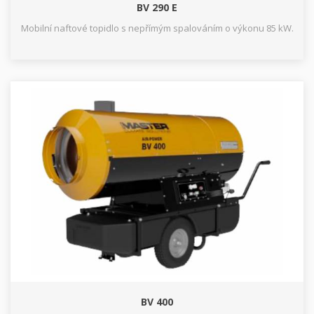
BV 290 E
Mobilní naftové topidlo s nepřímým spalováním o výkonu 85 kW.
BV 400