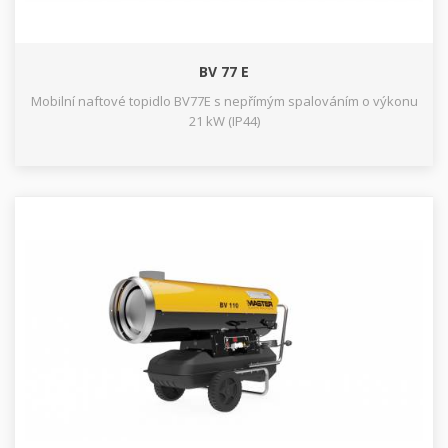
BV 77 E
Mobilní naftové topidlo BV77E s nepřímým spalováním o výkonu
21 kW (IP44)