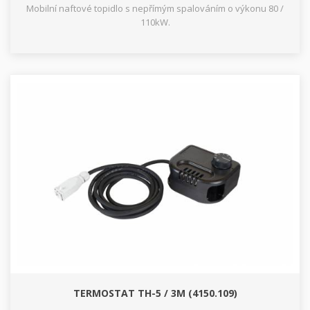
Mobilní naftové topidlo s nepřímým spalováním o výkonu 80 /
110kW.
TERMOSTAT TH-5 / 3M (4150.109)