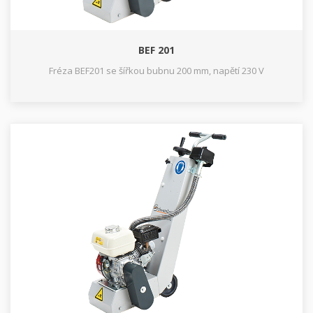
BEF 201
Fréza BEF201 se šířkou bubnu 200 mm, napětí 230 V