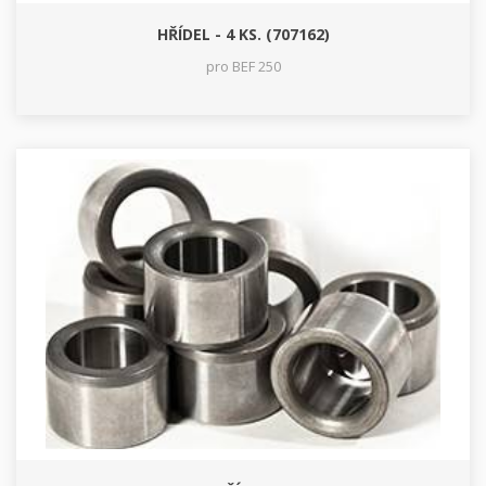
HŘÍDEL - 4 KS. (707162)
pro BEF 250