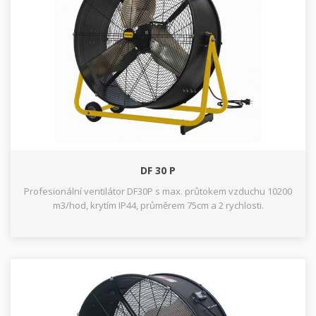
DF 30 P
Profesionální ventilátor DF30P s max. průtokem vzduchu 10200
m3/hod, krytím IP44, průměrem 75cm a 2 rychlosti.