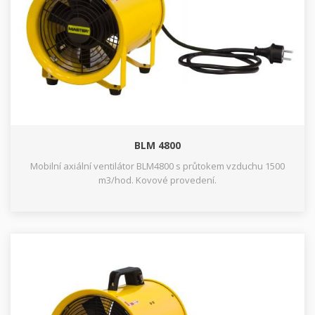
BLM 4800
Mobilní axiální ventilátor BLM4800 s průtokem vzduchu 1500
m3/hod. Kovové provedení.