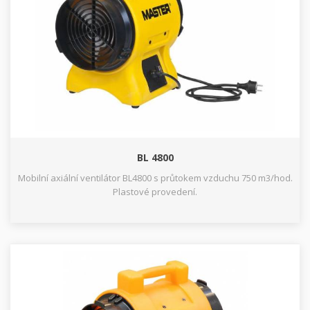
BL 4800
Mobilní axiální ventilátor BL4800 s průtokem vzduchu 750 m3/hod.
Plastové provedení.