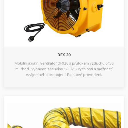
DFX 20
Mobilní axiální ventilátor DFX20 s průtokem vzduchu 6450
m3/hod., vybaven zásuvkou 230V, 2 rychlosti a možností
vzájemného propojení. Plastové provedení.