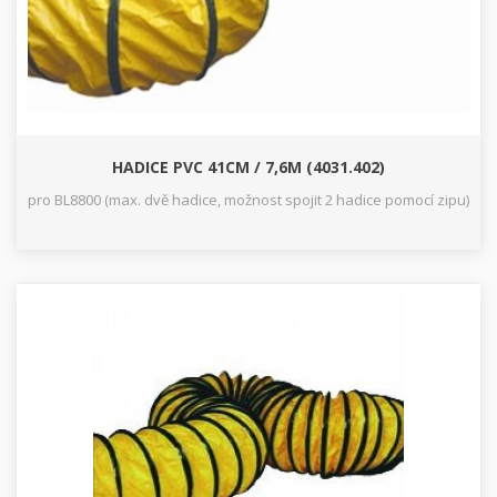
HADICE PVC 41CM / 7,6M (4031.402)
pro BL8800 (max. dvě hadice, možnost spojit 2 hadice pomocí zipu)