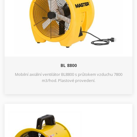
BL 8800
Mobilní axiální ventilátor BL8800 s průtokem vzduchu 7800
m3/hod. Plastové provedení.