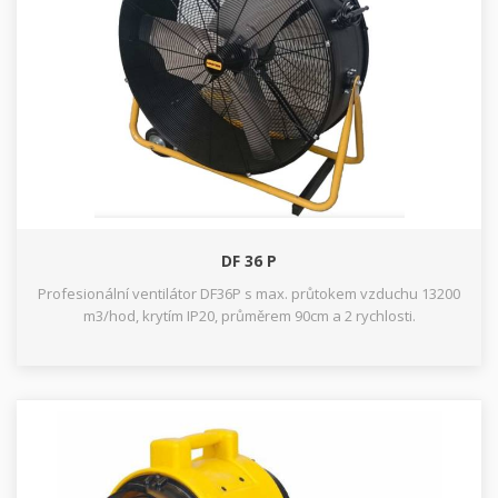
DF 36 P
Profesionální ventilátor DF36P s max. průtokem vzduchu 13200
m3/hod, krytím IP20, průměrem 90cm a 2 rychlosti.