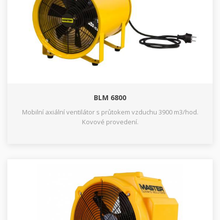
BLM 6800
Mobilní axiální ventilátor s průtokem vzduchu 3900 m3/hod.
Kovové provedení.