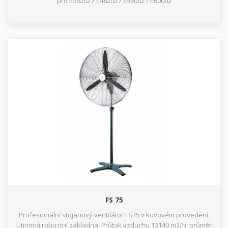
pro E36202 / E48202 / E56002 / E60002
FS 75
Profesionální stojanový ventilátor FS75 v kovovém provedení.
Litinová robustní základna. Průtok vzduchu 13140 m3/h, průměr