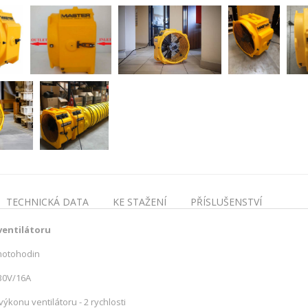
TECHNICKÁ DATA
KE STAŽENÍ
PŘÍSLUŠENSTVÍ
ventilátoru
motohodin
30V/16A
ýkonu ventilátoru - 2 rychlosti