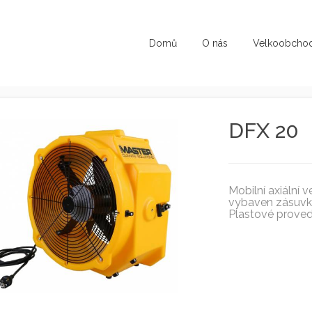
Domů
O nás
Velkoobcho
DFX 20
Mobilní axiální
vybaven zásuvko
Plastové proved