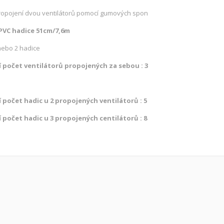
opojení dvou ventilátorů pomocí gumových spon
 PVC hadice 51cm/7,6m
 nebo 2 hadice
 počet ventilátorů propojených za sebou : 3
 počet hadic u 2 propojených ventilátorů : 5
 počet hadic u 3 propojených centilátorů : 8