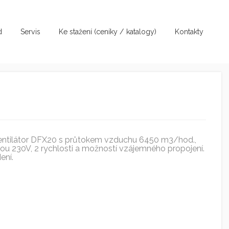
d
Servis
Ke stažení (ceníky / katalogy)
Kontakty
 ventilátor DFX20 s průtokem vzduchu 6450 m3/hod.,
u 230V, 2 rychlosti a možností vzájemného propojení.
ení.