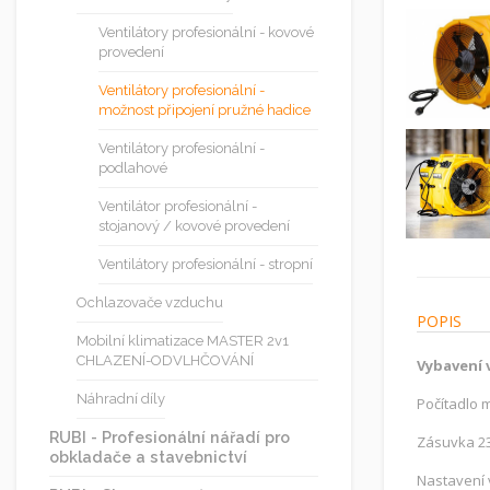
Ventilátory profesionální - kovové
provedení
Ventilátory profesionální -
možnost připojení pružné hadice
Ventilátory profesionální -
podlahové
Ventilátor profesionální -
stojanový / kovové provedení
Ventilátory profesionální - stropní
Ochlazovače vzduchu
POPIS
Mobilní klimatizace MASTER 2v1
CHLAZENÍ-ODVLHČOVÁNÍ
Vybavení 
Náhradní díly
Počítadlo 
RUBI - Profesionální nářadí pro
Zásuvka 2
obkladače a stavebnictví
Nastavení v