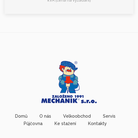
kVA (cena na vyžádání)
Domů
O nás
Velkoobchod
Servis
Půjčovna
Ke stažení
Kontakty