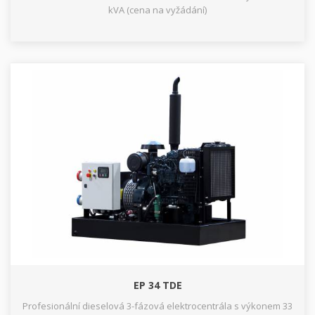
kVA (cena na vyžádání)
EP 34 TDE
Profesionální dieselová 3-fázová elektrocentrála s výkonem 33