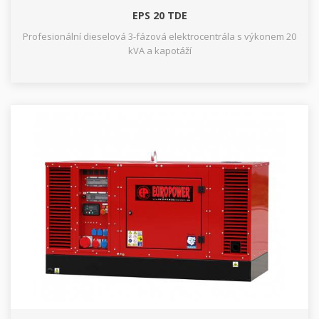
EPS 20 TDE
Profesionální dieselová 3-fázová elektrocentrála s výkonem 20
kVA a kapotáží