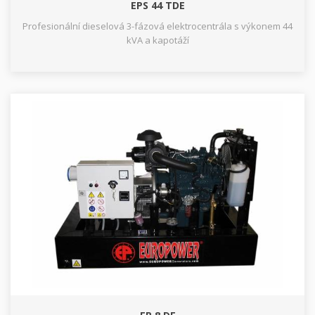
EPS 44 TDE
Profesionální dieselová 3-fázová elektrocentrála s výkonem 44
kVA a kapotáží