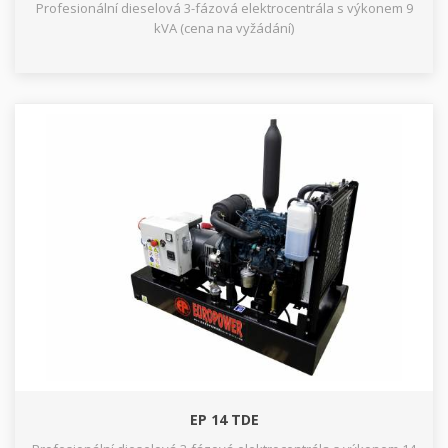
Profesionální dieselová 3-fázová elektrocentrála s výkonem 9
kVA (cena na vyžádání)
EP 14 TDE