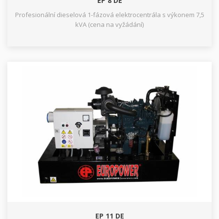
EP 8 DE
Profesionální dieselová 1-fázová elektrocentrála s výkonem 7,5
kVA (cena na vyžádání)
EP 11 DE