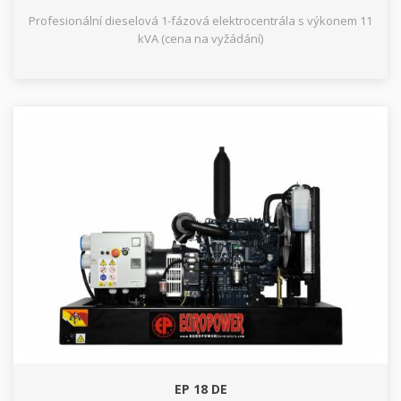
Profesionální dieselová 1-fázová elektrocentrála s výkonem 11
kVA (cena na vyžádání)
EP 18 DE