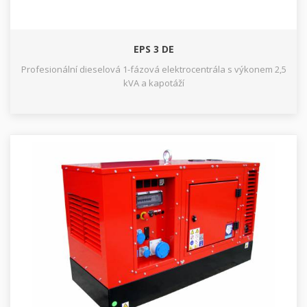
EPS 3 DE
Profesionální dieselová 1-fázová elektrocentrála s výkonem 2,5
kVA a kapotáží