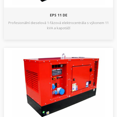
EPS 11 DE
Profesionální dieselová 1-fázová elektrocentrála s výkonem 11
kVA a kapotáží