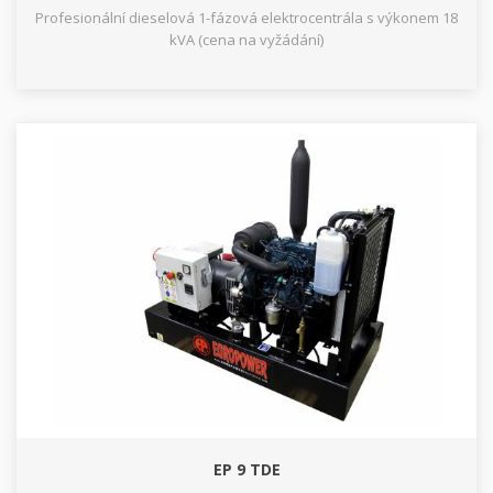
Profesionální dieselová 1-fázová elektrocentrála s výkonem 18
kVA (cena na vyžádání)
EP 9 TDE