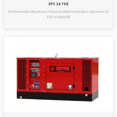
EPS 34 TDE
Profesionální dieselová 3-fázová elektrocentrála s výkonem 33
kVA a kapotáží