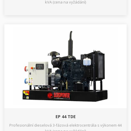
kVA (cena na vyžádání)
EP 44 TDE
Profesionální dieselová 3-fázová elektrocentrála s výkonem 44