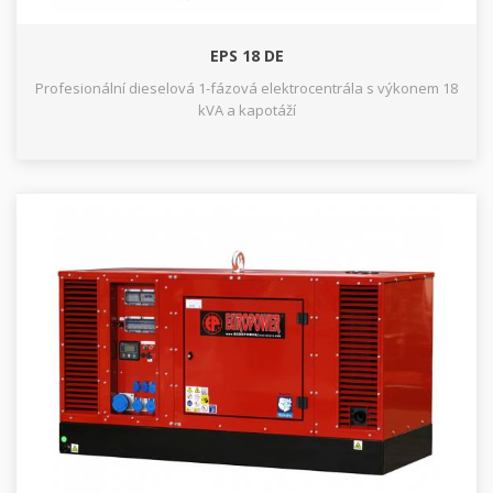
EPS 18 DE
Profesionální dieselová 1-fázová elektrocentrála s výkonem 18
kVA a kapotáží