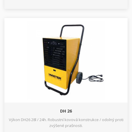
DH 26
Výkon DH26 28l / 24h. Robustní kovová konstrukce / odolný proti
zvýšené prašnosti.