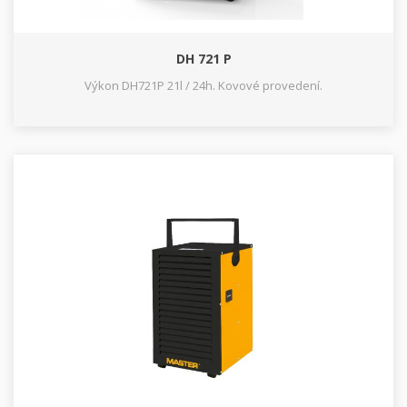
DH 721 P
Výkon DH721P 21l / 24h. Kovové provedení.