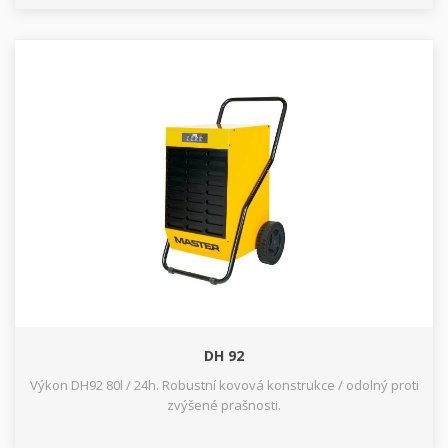
DH 92
Výkon DH92 80l / 24h. Robustní kovová konstrukce / odolný proti
zvýšené prašnosti.