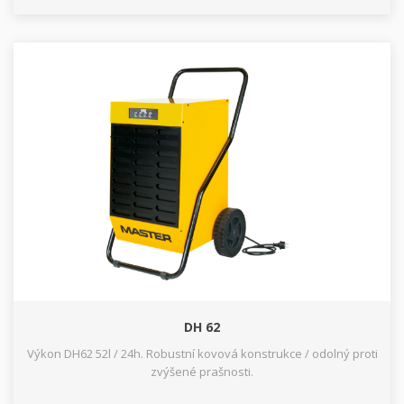
DH 62
Výkon DH62 52l / 24h. Robustní kovová konstrukce / odolný proti
zvýšené prašnosti.