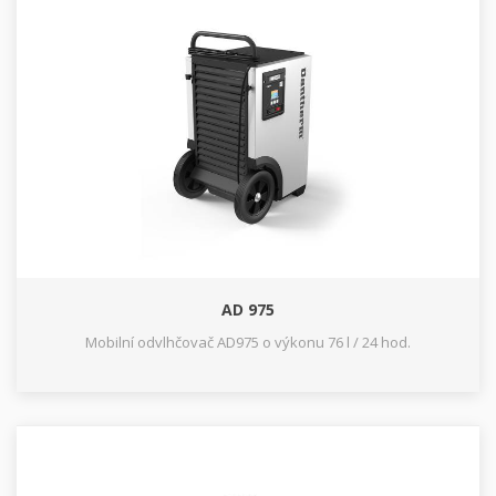
AD 975
Mobilní odvlhčovač AD975 o výkonu 76 l / 24 hod.