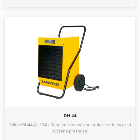
DH 44
Výkon DH44 41l / 24h. Robustní kovová konstrukce / odolný proti
zvýšené prašnosti.