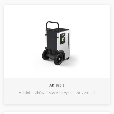
AD 935 S
Mobilní odvlhčovač AD935S o výkonu 28 l / 24 hod.