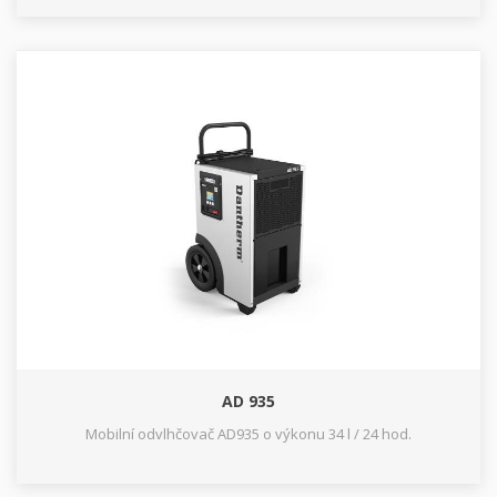
AD 935
Mobilní odvlhčovač AD935 o výkonu 34 l / 24 hod.