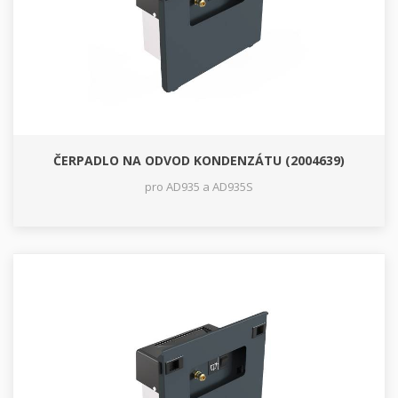
ČERPADLO NA ODVOD KONDENZÁTU (2004639)
pro AD935 a AD935S