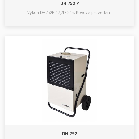
DH 752 P
Výkon DH752P 47,2l / 24h. Kovové provedení.
DH 792