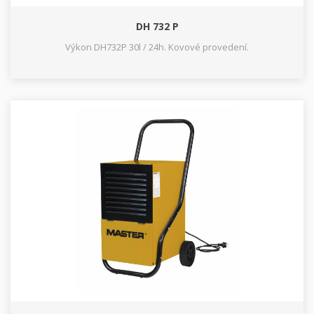
DH 732 P
Výkon DH732P 30l / 24h. Kovové provedení.