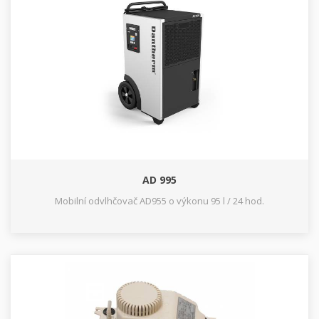
AD 995
Mobilní odvlhčovač AD955 o výkonu 95 l / 24 hod.