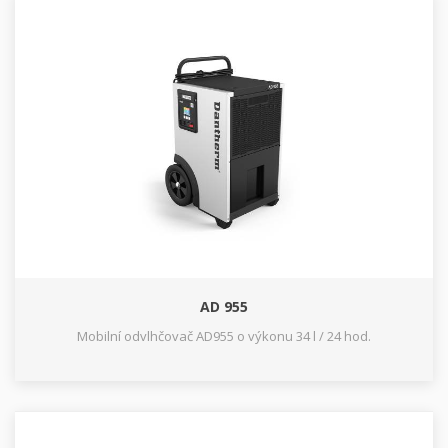
AD 955
Mobilní odvlhčovač AD955 o výkonu 34 l / 24 hod.