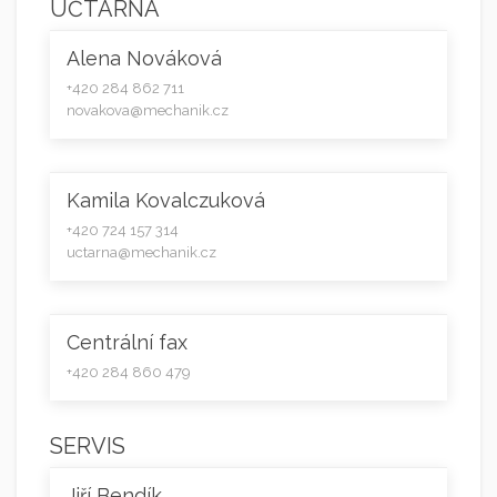
ÚČTÁRNA
Alena Nováková
+420 284 862 711
novakova@mechanik.cz
Kamila Kovalczuková
+420 724 157 314
uctarna@mechanik.cz
Centrální fax
+420 284 860 479
SERVIS
Jiří Bendík