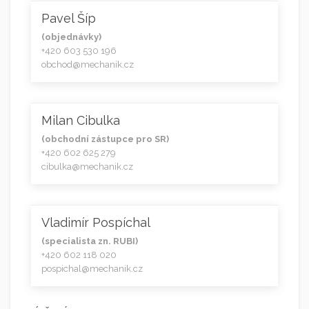
Pavel Šíp
(objednávky)
+420 603 530 196
obchod@mechanik.cz
Milan Cibulka
(obchodní zástupce pro SR)
+420 602 625 279
cibulka@mechanik.cz
Vladimír Pospíchal
(specialista zn. RUBI)
+420 602 118 020
pospichal@mechanik.cz