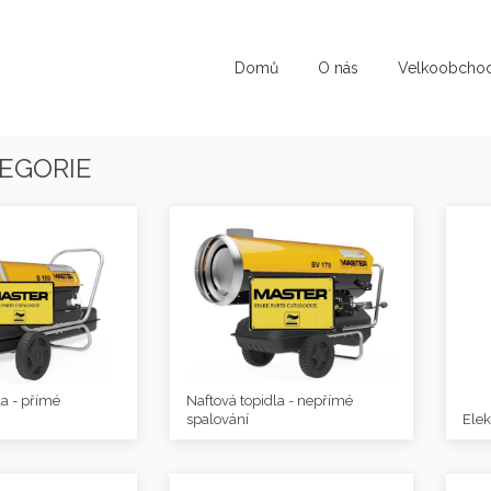
Domů
O nás
Velkoobcho
EGORIE
la - přímé
Naftová topidla - nepřímé
spalování
Elek