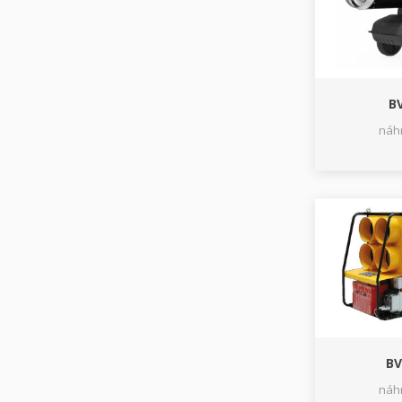
BV
náhr
BV
náhr