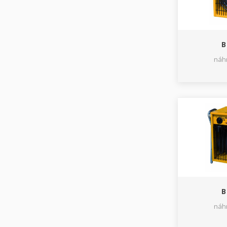
B
náhr
B
náhr