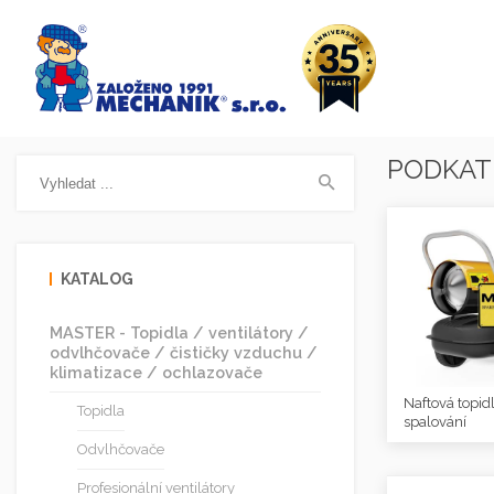
PODKAT
KATALOG
MASTER - Topidla / ventilátory /
odvlhčovače / čističky vzduchu /
klimatizace / ochlazovače
Naftová topid
Topidla
spalování
Odvlhčovače
Profesionální ventilátory