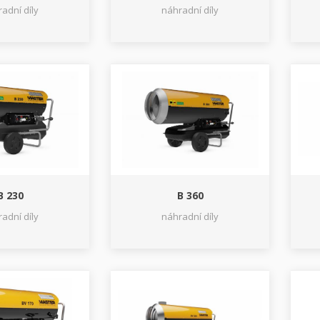
adní díly
náhradní díly
B 230
B 360
adní díly
náhradní díly