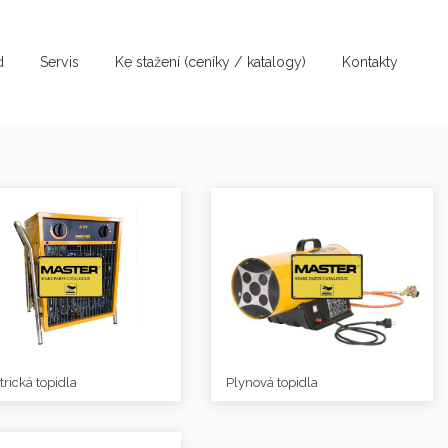
d
Servis
Ke stažení (ceníky / katalogy)
Kontakty
trická topidla
Plynová topidla