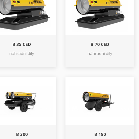
B 35 CED
B 70 CED
náhradní díly
náhradní díly
B 300
B 180