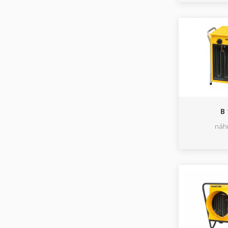
B 
náhr