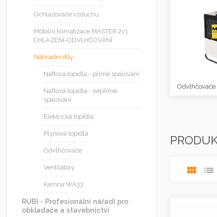
Ochlazovače vzduchu
Mobilní klimatizace MASTER 2v1
CHLAZENÍ-ODVLHČOVÁNÍ
Náhradní díly
Naftová topidla - přímé spalování
Odvlhčovače
Naftová topidla - nepřímé
spalování
Elektrická topidla
Plynová topidla
PRODU
Odvlhčovače
Ventilátory
Kamna WA33
RUBI - Profesionální nářadí pro
obkladače a stavebnictví