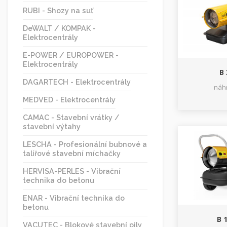
RUBI - Shozy na suť
DeWALT / KOMPAK -
Elektrocentrály
E-POWER / EUROPOWER -
Elektrocentrály
B 
DAGARTECH - Elektrocentrály
náhr
MEDVED - Elektrocentrály
CAMAC - Stavební vrátky /
stavební výtahy
LESCHA - Profesionální bubnové a
talířové stavební míchačky
HERVISA-PERLES - Vibrační
technika do betonu
ENAR - Vibrační technika do
betonu
B 
VACUTEC - Blokové stavební pily