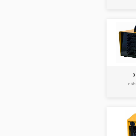
B
náhr