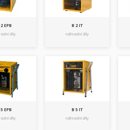
 2 EPB
B 2 IT
adní díly
náhradní díly
 5 EPB
B 5 IT
adní díly
náhradní díly