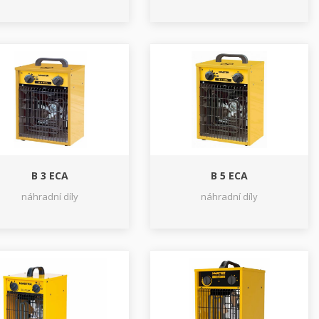
B 3 ECA
B 5 ECA
náhradní díly
náhradní díly