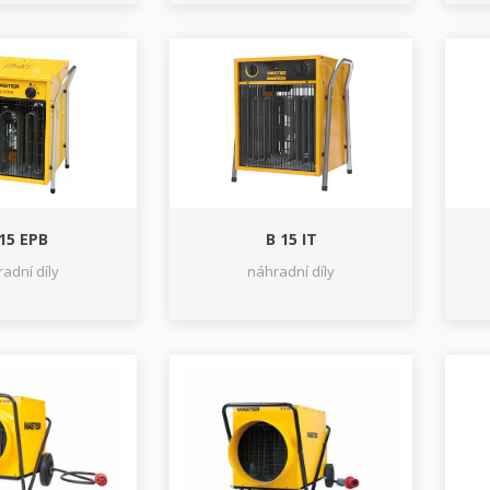
15 EPB
B 15 IT
adní díly
náhradní díly