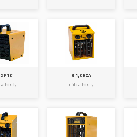
 2 PTC
B 1,8 ECA
adní díly
náhradní díly