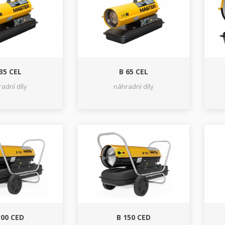
35 CEL
B 65 CEL
adní díly
náhradní díly
100 CED
B 150 CED