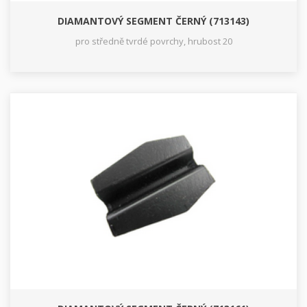
DIAMANTOVÝ SEGMENT ČERNÝ (713143)
pro středně tvrdé povrchy, hrubost 20