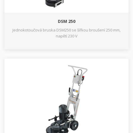
DSM 250
Jednokotoučová bruska DSM250 se šířkou broušení 250 mm,
napětí 230 V