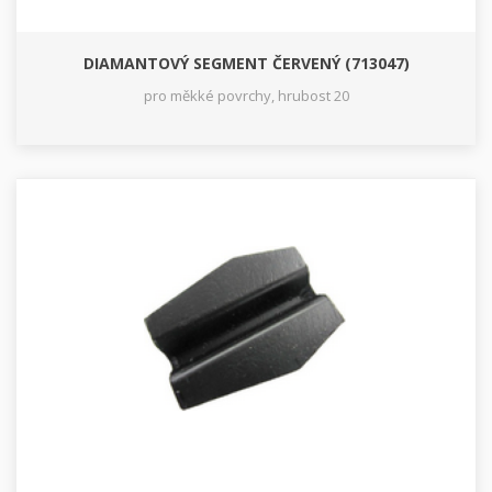
DIAMANTOVÝ SEGMENT ČERVENÝ (713047)
pro měkké povrchy, hrubost 20