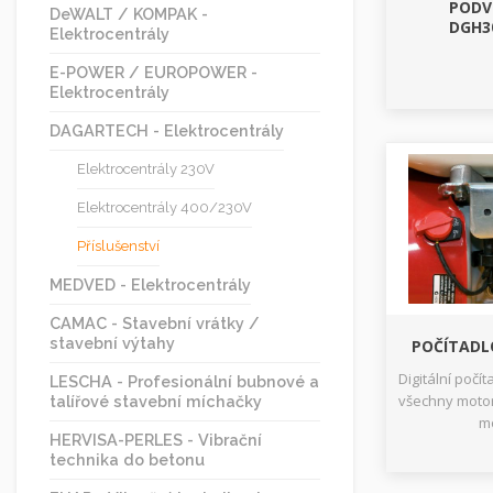
PODV
DeWALT / KOMPAK -
DGH3
Elektrocentrály
E-POWER / EUROPOWER -
Elektrocentrály
DAGARTECH - Elektrocentrály
Elektrocentrály 230V
Elektrocentrály 400/230V
Příslušenství
MEDVED - Elektrocentrály
CAMAC - Stavební vrátky /
stavební výtahy
POČÍTAD
Digitální počí
LESCHA - Profesionální bubnové a
všechny moto
talířové stavební míchačky
m
HERVISA-PERLES - Vibrační
technika do betonu