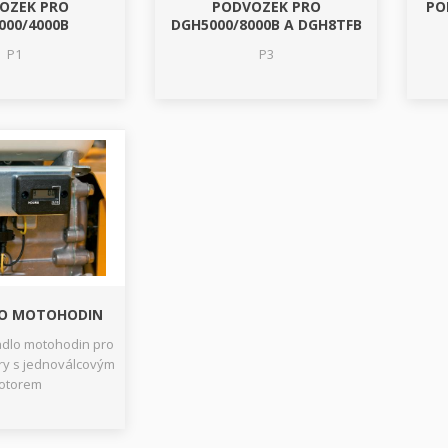
OZEK PRO
PODVOZEK PRO
PO
000/4000B
DGH5000/8000B A DGH8TFB
P1
P3
LO MOTOHODIN
tadlo motohodin pro
ry s jednoválcovým
otorem