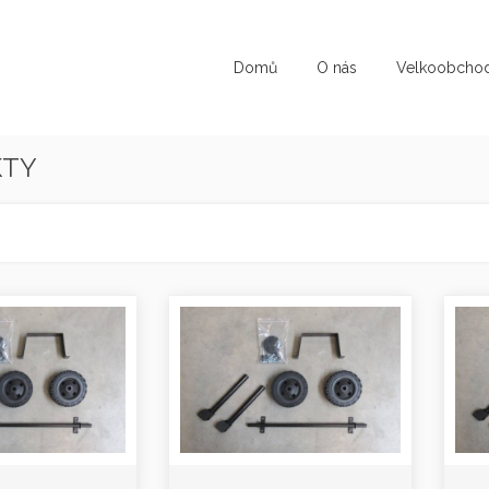
Domů
O nás
Velkoobcho
KTY