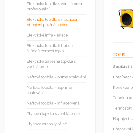
Elektrická topidla s ventilátorem
profesionální
Elektrická topidla s možností
připojení pružné hadice
Elektrické infra - sálače
Elektrická topidla k hubení
škůdců pomocí tepla
POPIS
Elektrická závěsná topidla s
Součást t
ventilátorem
Přepínač :
Naftová topidla – přímé spalování
Konektor p
Naftová topidla - nepřímé
spalování
Tepelná poj
Naftová topidla – infračervená
Termostat n
Plynová topidla s ventilátorem
Napájecí ka
Plynový terasový sálač
Přepravní 