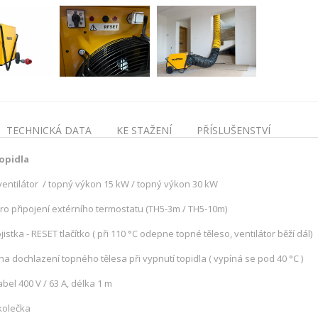
TECHNICKÁ DATA
KE STAŽENÍ
PŘÍSLUŠENSTVÍ
opidla
 ventilátor / topný výkon 15 kW / topný výkon 30 kW
ro připojení extérního termostatu (TH5-3m / TH5-10m)
istka - RESET tlačítko ( při 110 °C odepne topné těleso, ventilátor běží dál)
a dochlazení topného tělesa při vypnutí topidla ( vypíná se pod 40 °C )
bel 400 V / 63 A, délka 1 m
kolečka