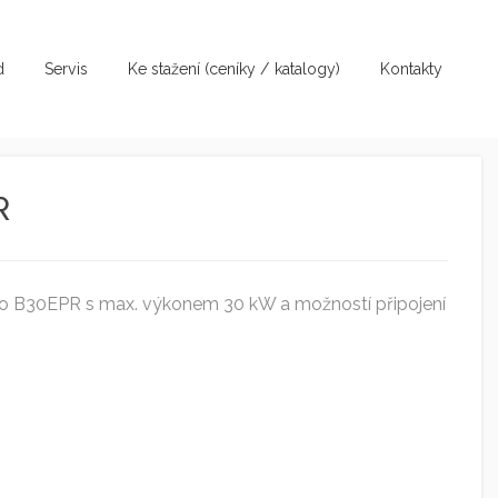
d
Servis
Ke stažení (ceníky / katalogy)
Kontakty
R
dlo B30EPR s max. výkonem 30 kW a možností připojení