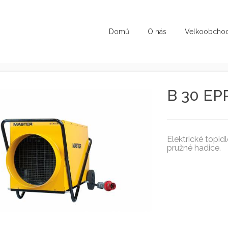
Domů
O nás
Velkoobcho
B 30 EP
Elektrické topi
pružné hadice.