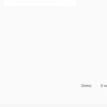
Domů
O n