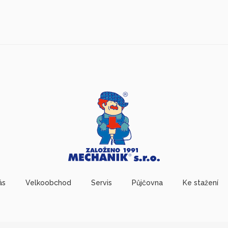
ás
Velkoobchod
Servis
Půjčovna
Ke stažení