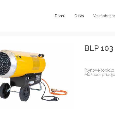
Domů
O nás
Velkoobcho
BLP 103
Plynové topidlo
Možnost připoje