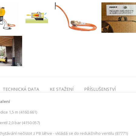
TECHNICKÁ DATA
KE STAŽENÍ
PŘÍSLUŠENSTVÍ
alení
dice 1,5 m (4160.661)
ntil 2,0 bar (4150.057)
achytávání nečistot z PB láhve - vkládá se do redukčního ventilu (87771)