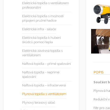
Elektrická topidla s ventilátorem
profesionální
Elektrická topidla s možností
připojení pružné hadice
Elektrické infra - sálače
Elektrická topidla k hubení
škůdců pomocí tepla
Elektrická závěsná topidla s
ventilátorem
Naftová topidla – přímé spalování
POPIS
Naftová topidla - nepřímé
spalování
Součást b
Naftová topidla – infračervená
Plynová ha
Plynová topidla s ventilátorem
Redukční ve
Plynový terasový sálač
Filtr pro z