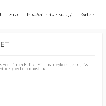
d
Servis
Ke stažení (ceníky / katalogy)
Kontakty
 ET
 s ventilátrem BLP103ET o max. výkonu 57-103 kW.
ní pokojového termostatu.