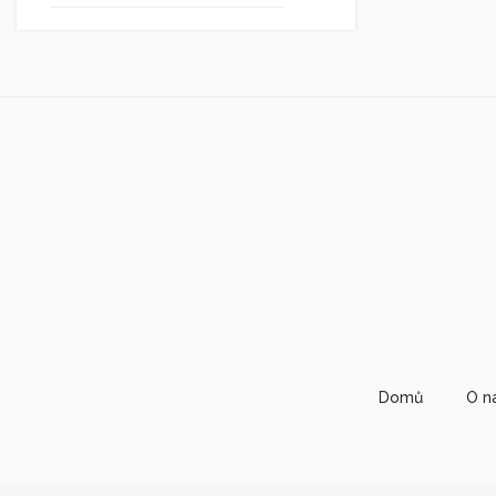
Domů
O n