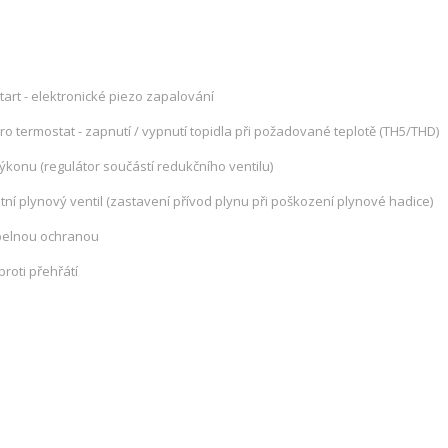
tart - elektronické piezo zapalování
ro termostat - zapnutí / vypnutí topidla při požadované teplotě (TH5/THD)
ýkonu (regulátor součástí redukčního ventilu)
ní plynový ventil (zastavení přívod plynu při poškození plynové hadice)
pelnou ochranou
roti přehřátí