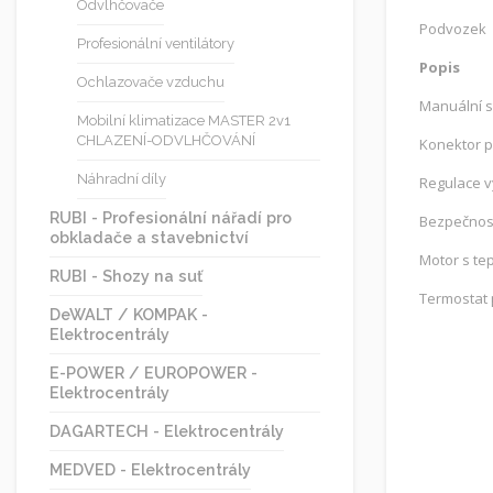
Odvlhčovače
Podvozek
Profesionální ventilátory
Popis
Ochlazovače vzduchu
Manuální s
Mobilní klimatizace MASTER 2v1
CHLAZENÍ-ODVLHČOVÁNÍ
Konektor p
Náhradní díly
Regulace v
RUBI - Profesionální nářadí pro
Bezpečnost
obkladače a stavebnictví
Motor s te
RUBI - Shozy na suť
Termostat p
DeWALT / KOMPAK -
Elektrocentrály
E-POWER / EUROPOWER -
Elektrocentrály
DAGARTECH - Elektrocentrály
MEDVED - Elektrocentrály