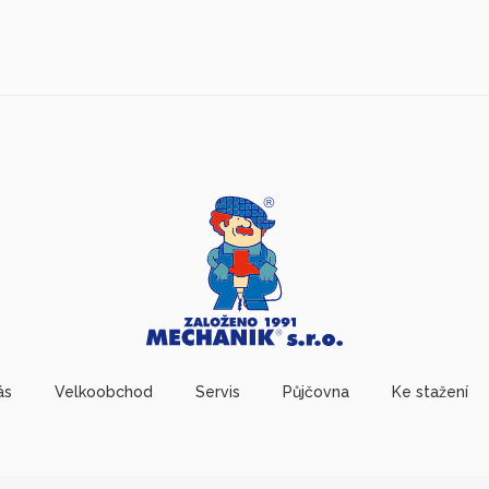
ás
Velkoobchod
Servis
Půjčovna
Ke stažení