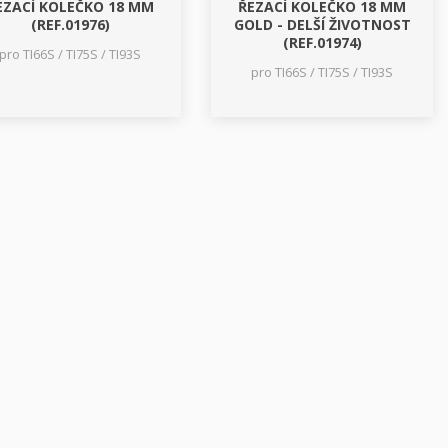
EZACÍ KOLEČKO 18 MM
ŘEZACÍ KOLEČKO 18 MM
(REF.01976)
GOLD - DELŠÍ ŽIVOTNOST
(REF.01974)
pro TI66S / TI75S / TI93S
pro TI66S / TI75S / TI93S