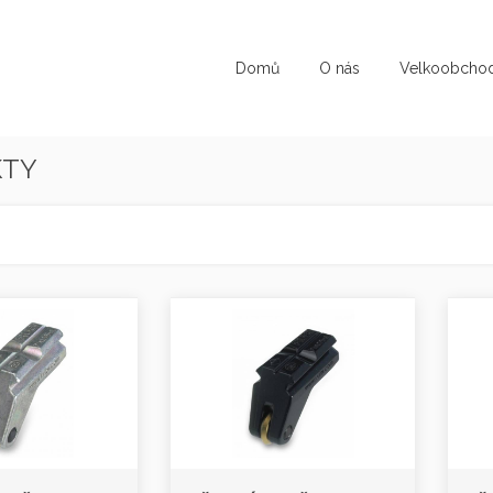
Domů
O nás
Velkoobcho
KTY