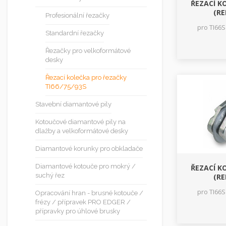
ŘEZACÍ K
(RE
Profesionální řezačky
pro TI66S 
Standardní řezačky
Řezačky pro velkoformátové
desky
Řezací kolečka pro řezačky
TI66/75/93S
Stavební diamantové pily
Kotoučové diamantové pily na
dlažby a velkoformátové desky
Diamantové korunky pro obkladače
Diamantové kotouče pro mokrý /
ŘEZACÍ K
suchý řez
(RE
pro TI66S 
Opracování hran - brusné kotouče /
frézy / přípravek PRO EDGER /
přípravky pro úhlové brusky