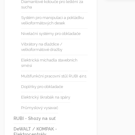
Diamantové kotouče pro leštění za
sucha
Systém pro manipulaci a pokládku
velkoformátových desek
Nivelační systémy pro obkladače
Vibrátory na dlaždice /
velkoformátové dražby
Elektrická míchadla stavebních
směsí
Multifunkční pracovní stůl RUBI 4in1
Doplňky pro obkladače
Elektrický škrabák na spáry
Průmyslový vysavač
RUBI - Shozy na suť
DeWALT / KOMPAK -
Elektrocentrály